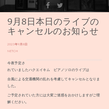
9月8日本日のライブの
コ
ン
キャンセルのお知らせ
テ
ン
2023年9月8日
ツ
NETCH
へ
ス
今夜予定さ
キ
れていましたハクエイキム ピアノソロのライブは
ッ
台風による交通機関の乱れを考慮してキャンセルとなりま
プ
した。
ご予定されていた方には大変ご迷惑をおかけしますがご理
解ください。