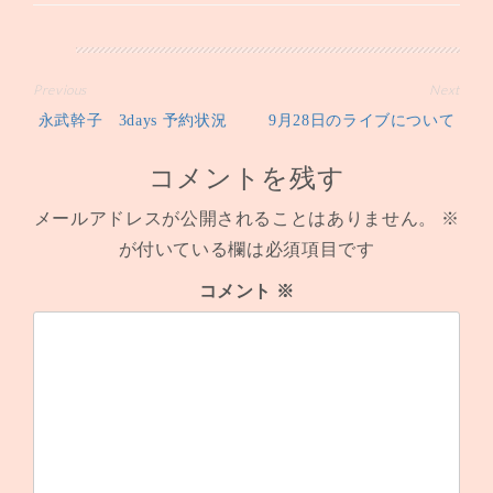
投
Previous
Next
永武幹子 3days 予約状況
9月28日のライブについて
稿
ナ
コメントを残す
ビ
メールアドレスが公開されることはありません。
※
が付いている欄は必須項目です
ゲ
コメント
※
ー
シ
ョ
ン