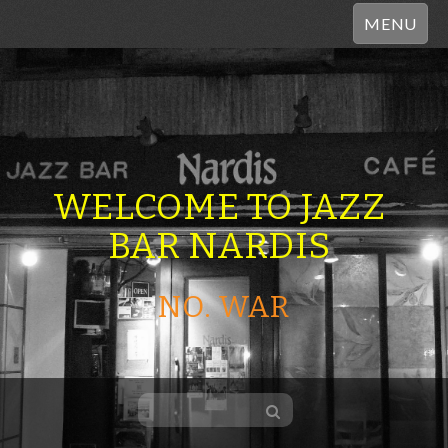
MENU
WELCOME TO JAZZ
BAR NARDIS
NO. WAR