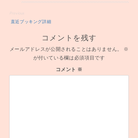
投
Previous
直近ブッキング詳細
稿
ナ
コメントを残す
ビ
メールアドレスが公開されることはありません。
※
が付いている欄は必須項目です
ゲ
コメント
※
ー
シ
ョ
ン