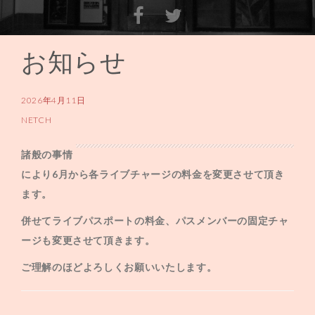
お知らせ
コ
ン
テ
2026年4月11日
ン
NETCH
ツ
諸般の事情
へ
により6月から各ライブチャージの料金を変更させて頂き
ス
ます。
キ
ッ
併せてライブパスポートの料金、パスメンバーの固定チャ
プ
ージも変更させて頂きます。
ご理解のほどよろしくお願いいたします。