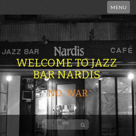
MENU
WELCOME TO JAZZ
BAR NARDIS
NO. WAR