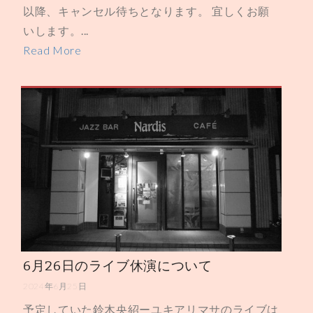
以降、キャンセル待ちとなります。 宜しくお願
いします。...
Read More
6月26日のライブ休演について
2024年6月25日
予定していた鈴木央紹ーユキアリマサのライブは