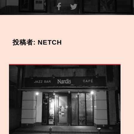
コ
ン
テ
投稿者:
NETCH
ン
ツ
へ
ス
キ
ッ
プ