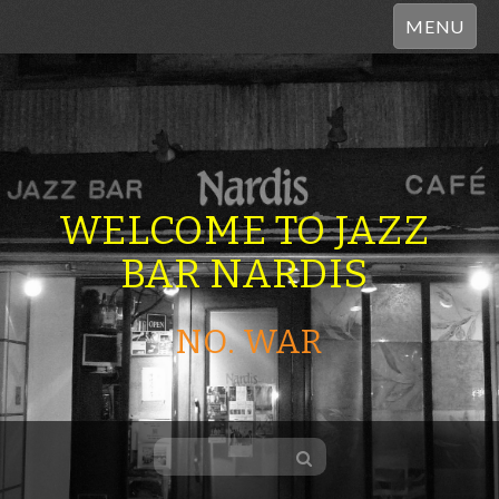
MENU
WELCOME TO JAZZ
BAR NARDIS
NO. WAR