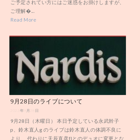
ご予定されてい方にはご迷惑をお掛けしますが、
ご理解�...
Read More
9月28日のライブについて
2023年9月28日
9月28日（木曜日） 本日予定している永武幹子
p、鈴木直人g のライブは鈴木直人の体調不良に
より、 代わりに天辰直彦flとのデュオに変更とな