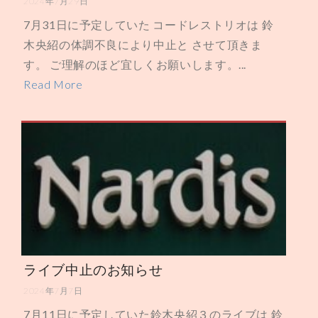
2024年7月29日
7月31日に予定していた コードレストリオは 鈴
木央紹の体調不良により中止と させて頂きま
す。 ご理解のほど宜しくお願いします。...
Read More
ライブ中止のお知らせ
2024年7月7日
7月11日に予定していた鈴木央紹３のライブは 鈴